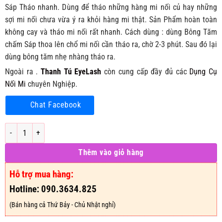
45.000₫.
Sáp Tháo nhanh. Dùng để tháo những hàng mi nối củ hay những
sợi mi nối chưa vừa ý ra khỏi hàng mi thật. Sản Phẩm hoàn toàn
không cay và tháo mi nối rất nhanh. Cách dùng : dùng Bông Tăm
chấm Sáp thoa lên chổ mi nối cần tháo ra, chờ 2-3 phút. Sau đó lại
dùng bông tăm nhẹ nhàng tháo ra.
Ngoài ra .
Thanh Tú EyeLash
còn cung cấp đầy đủ các
Dụng Cụ
Nối Mi
chuyên Nghiệp.
Chat Facebook
Sáp Tháo Mi Vàng – Sáp Gỡ Mi Nhanh của Hàn Quốc số lượng
Thêm vào giỏ hàng
Hỗ trợ mua hàng:
Hotline: 090.3634.825
(Bán hàng cả Thứ Bảy - Chủ Nhật nghỉ)