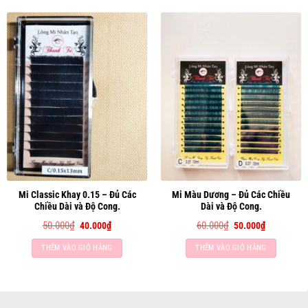
Mi Classic Khay 0.15 – Đủ Các
Mi Màu Dương – Đủ Các Chiều
Chiều Dài và Độ Cong.
Dài và Độ Cong.
Giá
Giá
Giá
Giá
50.000
₫
60.000
₫
40.000
₫
50.000
₫
gốc
hiện
gốc
hiện
là:
tại
là:
tại
THÊM VÀO GIỎ HÀNG
THÊM VÀO GIỎ HÀNG
50.000₫.
là:
60.000₫.
là:
40.000₫.
50.000₫.