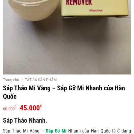
Trang chủ
/
TẤT CẢ SẢN PHẨM
Sáp Tháo Mi Vàng – Sáp Gỡ Mi Nhanh của Hàn
Quốc
Giá
Giá
45.000
₫
₫
60.000
gốc
hiện
Sáp Tháo Nhanh.
là:
tại
60.000₫.
là:
Sáp Tháo Mi Vàng –
Sáp Gỡ Mi
Nhanh của Hàn Quốc là ở dạng