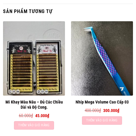
SẢN PHẨM TƯƠNG TỰ
Mi Khay Màu Nâu – Đủ Các Chiều
Nhíp Mega Volume Cao Cấp 03
Dài và Độ Cong.
Giá
Giá
400.000
₫
300.000
₫
gốc
hiện
Giá
Giá
60.000
₫
45.000
₫
là:
tại
gốc
hiện
THÊM VÀO GIỎ HÀNG
400.000₫.
là:
là:
tại
300.000₫
THÊM VÀO GIỎ HÀNG
60.000₫.
là:
45.000₫.