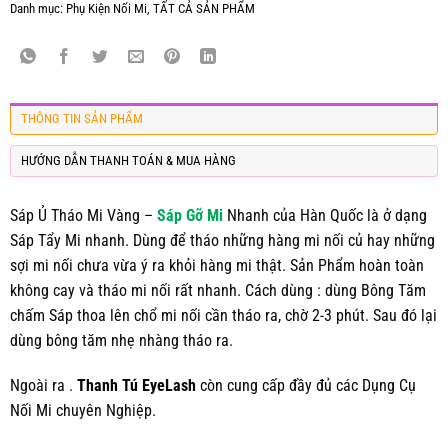
Danh mục:
Phụ Kiện Nối Mi
,
TẤT CẢ SẢN PHẨM
THÔNG TIN SẢN PHẨM
HƯỚNG DẪN THANH TOÁN & MUA HÀNG
Sáp Ủ Tháo Mi Vàng –
Sáp Gỡ Mi
Nhanh của Hàn Quốc là ở dạng
Sáp Tẩy Mi nhanh. Dùng để tháo những hàng mi nối củ hay những
sợi mi nối chưa vừa ý ra khỏi hàng mi thật. Sản Phẩm hoàn toàn
không cay và tháo mi nối rất nhanh. Cách dùng : dùng Bông Tăm
chấm Sáp thoa lên chổ mi nối cần tháo ra, chờ 2-3 phút. Sau đó lại
dùng bông tăm nhẹ nhàng tháo ra.
Ngoài ra .
Thanh Tú EyeLash
còn cung cấp đầy đủ các
Dụng Cụ
Nối Mi
chuyên Nghiệp.