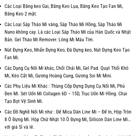
Các Loại Băng keo Gai, Băng Keo Lụa, Băng Keo Tạo Fan Mi,
Băng Keo 2 mặt.
Các Loại Sáp Tháo Mi vàng, Sáp Tháo Mi Hồng, Sáp Tháo Mi
Nano không cay. Là các Loại Sáp Tháo Mi của Hàn Quốc và Nhật
Bản. Gel Tháo Mi Remover. Lông Mi Màu Tím.
Nút Đựng Keo, Nhẩn Đựng Keo, Đá Đựng keo, Nút Đựng Keo Tạo
Fan Mi.
Các Dụng Cụ Nối Mi khác, Chổi Chải Mi, Gel Pad. Quạt Thổi Khô
Mi, Kéo Cắt Mi, Gương Hoàng Cung, Gương Soi Mi Mini.
Các Phụ Liệu Mi Khác : Thùng Cốp Đựng Dụng Cụ Nối Mi, Phủ
Đen Mi. Sét Uốn Mi Collagen 6D – 15D, Trục Uốn Mi Hồng. Chai
Tạo Bọt Vệ Sinh Mi.
Các Đồ Nghề Nối Mi như : Đế Mica Dán Line Mi – Đế In, Hộp Tròn
8 Ô Đựng Mi. Hộp Chử Nhật 10 Ô Đựng Mi, Sillicon Dán Line Mi…
với giá Sỉ và lẻ.