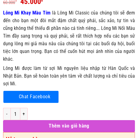
Giá
Giá
45.000
60.000
gốc
hiện
Lông Mi Khay Màu Tím
là Lông Mi Classic của chúng tôi sẽ đem
là:
tại
đến cho bạn một đôi mắt đậm chất quý phái, sắc xảo, tự tin và
60.000₫.
là:
cũng không thể thiếu đi phần nào cá tính riêng…. Lông Mi Nối Màu
45.000₫.
Tím đầy sang trọng và quý phải, sẽ rất thích hợp nếu các bạn sử
dụng lông mi giả màu nâu của chúng tôi tại các buổi dạ hội, buổi
tiệc lớn quan trọng. Bạn có thể cuốn hút mọi ánh nhìn của người
khác.
Lông Mi được làm từ sợi Mi nguyên liệu nhập từ Hàn Quốc và
Nhật Bản. Bạn sẽ hoàn toàn yên tâm về chất lượng và chỉ tiêu của
sợi Mi.
Chat Facebook
Mi Màu Tím - Đủ Các Chiều Dài và Độ Cong. số lượng
Thêm vào giỏ hàng