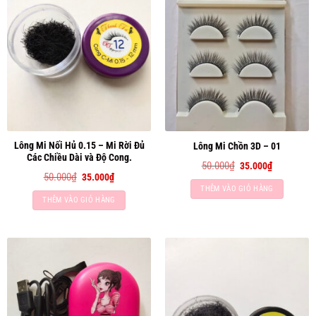
Lông Mi Nối Hủ 0.15 – Mi Rời Đủ
Lông Mi Chồn 3D – 01
Các Chiều Dài và Độ Cong.
Giá
Giá
50.000
₫
35.000
₫
gốc
hiện
Giá
Giá
50.000
₫
35.000
₫
là:
tại
gốc
hiện
THÊM VÀO GIỎ HÀNG
50.000₫.
là:
là:
tại
35.000₫.
THÊM VÀO GIỎ HÀNG
50.000₫.
là:
35.000₫.