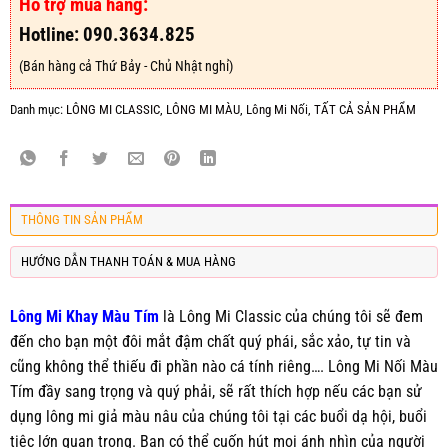
Hỗ trợ mua hàng:
Hotline: 090.3634.825
(Bán hàng cả Thứ Bảy - Chủ Nhật nghỉ)
Danh mục:
LÔNG MI CLASSIC
,
LÔNG MI MÀU
,
Lông Mi Nối
,
TẤT CẢ SẢN PHẨM
THÔNG TIN SẢN PHẨM
HƯỚNG DẪN THANH TOÁN & MUA HÀNG
Lông Mi Khay Màu Tím
là Lông Mi Classic của chúng tôi sẽ đem
đến cho bạn một đôi mắt đậm chất quý phái, sắc xảo, tự tin và
cũng không thể thiếu đi phần nào cá tính riêng…. Lông Mi Nối Màu
Tím đầy sang trọng và quý phải, sẽ rất thích hợp nếu các bạn sử
dụng lông mi giả màu nâu của chúng tôi tại các buổi dạ hội, buổi
tiệc lớn quan trọng. Bạn có thể cuốn hút mọi ánh nhìn của người