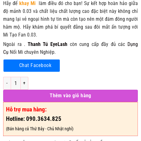
Hãy để
khay Mi
làm điều đó cho bạn! Sự kết hợp hoàn hảo giữa
độ mảnh 0.03 và chất liệu chất lượng cao đặc biệt này không chỉ
mang lại vẻ ngoại hình tự tin mà còn tạo nên một đám đông người
hâm mộ. Hãy khám phá bí quyết đằng sau đôi mắt ấn tượng với
Mi Tạo Fan 0.03.
Ngoài ra .
Thanh Tú EyeLash
còn cung cấp đầy đủ các
Dụng
Cụ
Nối Mi chuyên Nghiệp.
Chat Facebook
Mi Tạo Fan 0.03 - Đủ Các Chiều Dài và Độ Cong số lượng
Thêm vào giỏ hàng
Hỗ trợ mua hàng:
Hotline: 090.3634.825
(Bán hàng cả Thứ Bảy - Chủ Nhật nghỉ)