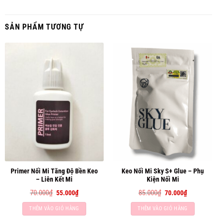
SẢN PHẨM TƯƠNG TỰ
Primer Nối Mi Tăng Độ Bền Keo
Keo Nối Mi Sky S+ Glue – Phụ
– Liên Kết Mi
Kiện Nối Mi
Giá
Giá
Giá
Giá
70.000
₫
85.000
₫
55.000
₫
70.000
₫
gốc
hiện
gốc
hiện
là:
tại
là:
tại
THÊM VÀO GIỎ HÀNG
THÊM VÀO GIỎ HÀNG
70.000₫.
là:
85.000₫.
là: