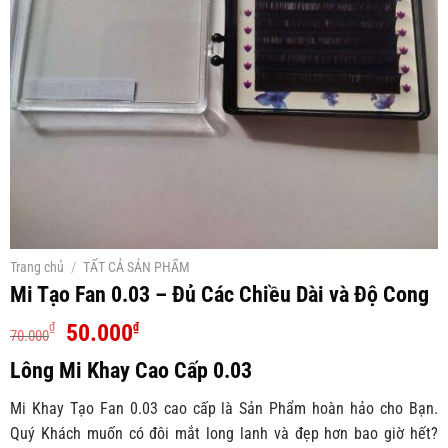
Trang chủ
/
TẤT CẢ SẢN PHẨM
Mi Tạo Fan 0.03 – Đủ Các Chiều Dài và Độ Cong
Giá
Giá
50.000
₫
₫
70.000
gốc
hiện
Lông Mi Khay Cao Cấp 0.03
là:
tại
70.000₫.
là:
Mi Khay Tạo Fan 0.03 cao cấp là Sản Phẩm hoàn hảo cho Bạn.
50.000₫.
Quý Khách muốn có đôi mắt long lanh và đẹp hơn bao giờ hết?