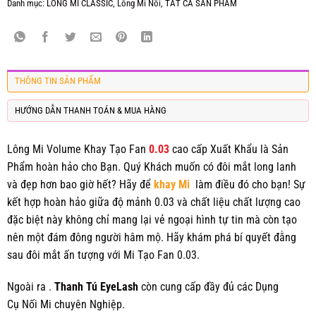
Danh mục:
LÔNG MI CLASSIC
,
Lông Mi Nối
,
TẤT CẢ SẢN PHẨM
THÔNG TIN SẢN PHẨM
HƯỚNG DẪN THANH TOÁN & MUA HÀNG
Lông Mi Volume Khay Tạo Fan
0.03
cao cấp Xuất Khẩu là Sản
Phẩm hoàn hảo cho Bạn. Quý Khách muốn có đôi mắt long lanh
và đẹp hơn bao giờ hết? Hãy để
khay Mi
làm điều đó cho bạn! Sự
kết hợp hoàn hảo giữa độ mảnh 0.03 và chất liệu chất lượng cao
đặc biệt này không chỉ mang lại vẻ ngoại hình tự tin mà còn tạo
nên một đám đông người hâm mộ. Hãy khám phá bí quyết đằng
sau đôi mắt ấn tượng với Mi Tạo Fan 0.03.
Ngoài ra .
Thanh Tú EyeLash
còn cung cấp đầy đủ các
Dụng
Cụ
Nối Mi chuyên Nghiệp.