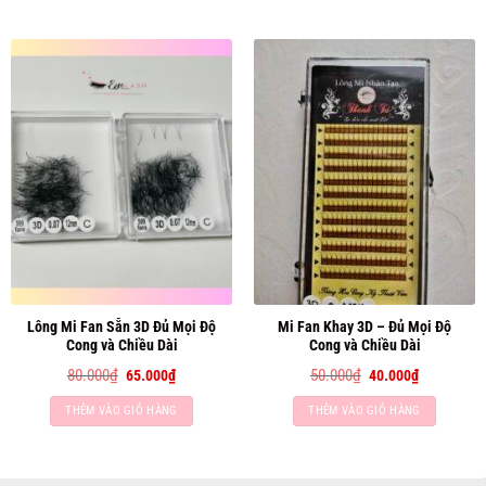
55.000₫.
70.000₫.
Lông Mi Fan Sẵn 3D Đủ Mọi Độ
Mi Fan Khay 3D – Đủ Mọi Độ
Cong và Chiều Dài
Cong và Chiều Dài
Giá
Giá
Giá
Giá
80.000
₫
50.000
₫
65.000
₫
40.000
₫
gốc
hiện
gốc
hiện
là:
tại
là:
tại
THÊM VÀO GIỎ HÀNG
THÊM VÀO GIỎ HÀNG
80.000₫.
là:
50.000₫.
là:
65.000₫.
40.000₫.