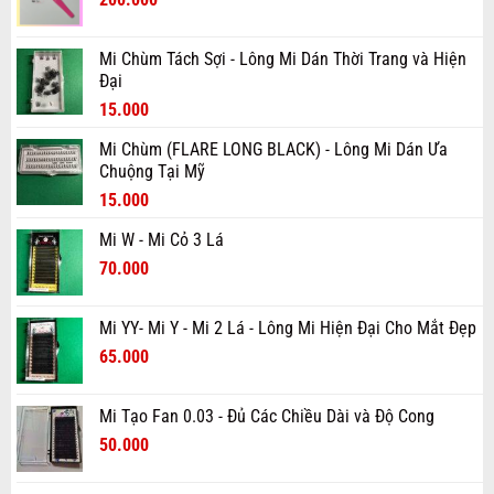
200.000₫.
gốc
hiện
là:
tại
Mi Chùm Tách Sợi - Lông Mi Dán Thời Trang và Hiện
300.000₫.
là:
Đại
200.000₫.
Giá
Giá
15.000
gốc
hiện
Mi Chùm (FLARE LONG BLACK) - Lông Mi Dán Ưa
là:
tại
Chuộng Tại Mỹ
20.000₫.
là:
Giá
Giá
15.000
15.000₫.
gốc
hiện
Mi W - Mi Cỏ 3 Lá
là:
tại
Giá
Giá
20.000₫.
70.000
là:
gốc
hiện
15.000₫.
là:
tại
Mi YY- Mi Y - Mi 2 Lá - Lông Mi Hiện Đại Cho Mắt Đẹp
90.000₫.
là:
Giá
Giá
65.000
70.000₫.
gốc
hiện
là:
tại
Mi Tạo Fan 0.03 - Đủ Các Chiều Dài và Độ Cong
80.000₫.
là:
Giá
Giá
50.000
65.000₫.
gốc
hiện
là:
tại