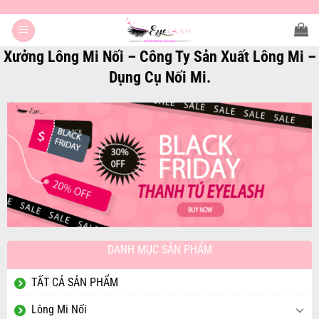
Bỏ
qua
nội
Xưởng Lông Mi Nối – Công Ty Sản Xuất Lông Mi –
dung
Dụng Cụ Nối Mi.
DANH MỤC SẢN PHẨM
TẤT CẢ SẢN PHẨM
Lông Mi Nối