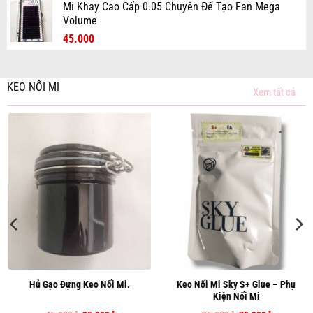
Mi Khay Cao Cấp 0.05 Chuyên Để Tạo Fan Mega
70.000₫.
là:
Volume
50.000₫.
Giá
Giá
45.000
gốc
hiện
là:
tại
70.000₫.
là:
KEO NỐI MI
Xem tất cả
45.000₫.
Keo Nối Mi Sky S+ Glue – Phụ
Primer Nối Mi Tăng Độ Bền Ke
Kiện Nối Mi
– Liên Kết Mi