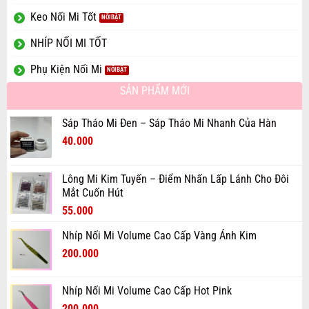
Keo Nối Mi Tốt
NHÍP NỐI MI TỐT
Phụ Kiện Nối Mi
SẢN PHẨM MỚI
Sáp Tháo Mi Đen – Sáp Tháo Mi Nhanh Của Hàn
Giá
Giá
40.000
gốc
hiện
là:
tại
Lông Mi Kim Tuyến – Điểm Nhấn Lấp Lánh Cho Đôi
60.000₫.
là:
Mắt Cuốn Hút
40.000₫.
Giá
Giá
55.000
gốc
hiện
Nhíp Nối Mi Volume Cao Cấp Vàng Ánh Kim
là:
tại
Giá
Giá
70.000₫.
200.000
là:
gốc
hiện
55.000₫.
là:
tại
Nhíp Nối Mi Volume Cao Cấp Hot Pink
300.000₫.
là:
Giá
Giá
200.000