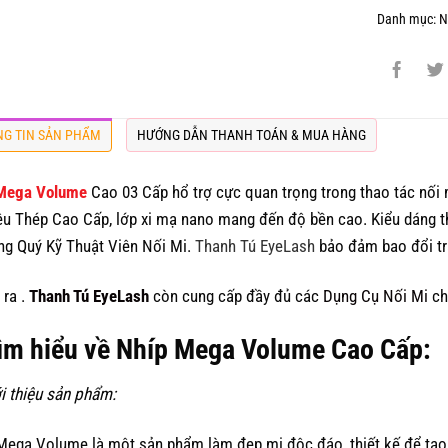
Danh mục:
N
G TIN SẢN PHẨM
HƯỚNG DẪN THANH TOÁN & MUA HÀNG
Mega Volume
Cao 03 Cấp hổ trợ cực quan trọng trong thao tác nối
iệu Thép Cao Cấp, lớp xi mạ nano mang đến độ bền cao. Kiểu dáng th
òng Quý Kỹ Thuật Viên Nối Mi.
Thanh Tú EyeLash
bảo đảm bao đổi tr
 ra .
Thanh Tú EyeLash
còn cung cấp đầy đủ các
Dụng Cụ Nối Mi
ch
Tìm hiểu về Nhíp Mega Volume Cao Cấp:
ới thiệu sản phẩm:
Mega Volume là một sản phẩm làm đẹp mi độc đáo, thiết kế để tạo 