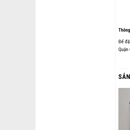
Thông
Để đặ
Quận 
SẢN