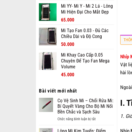
là:
tại
Mi YY- Mi Y - Mi 2 Lá - Lông
90.000₫.
là:
Mi Hiện Đại Cho Mắt Đẹp
70.000₫.
Giá
Giá
65.000
gốc
hiện
Mi Tạo Fan 0.03 - Đủ Các
là:
tại
Chiều Dài và Độ Cong
80.000₫.
là:
THÔN
Giá
Giá
65.000₫.
50.000
gốc
hiện
Mi Khay Cao Cấp 0.05
là:
tại
Nhíp 
Chuyên Để Tạo Fan Mega
70.000₫.
là:
Vật l
Volume
50.000₫.
hài l
Giá
Giá
45.000
gốc
hiện
là:
tại
Ngoài
Bài viết mới nhất
70.000₫.
là:
45.000₫.
Cọ Vệ Sinh Mi – Chổi Rửa Mi:
I. 
Bí Quyết Vàng Cho Bộ Mi Nối
Bền Chắc và Sạch Sâu
1. Gi
ở
Chức năng bình luận bị tắt
Cọ
Nhíp 
Vệ
Lông Mi Kim Tuyến: Điểm