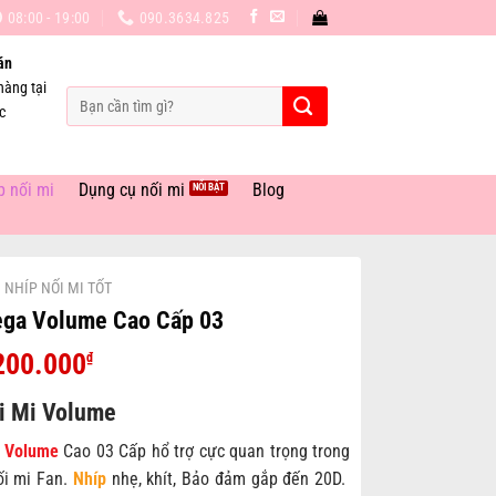
08:00 - 19:00
090.3634.825
án
hàng tại
Tìm
c
kiếm:
p nối mi
Dụng cụ nối mi
Blog
NHÍP NỐI MI TỐT
ga Volume Cao Cấp 03
Giá
Giá
200.000
₫
gốc
hiện
i Mi Volume
à:
tại
300.000₫.
là:
 Volume
Cao 03 Cấp hổ trợ cực quan trọng trong
200.000₫.
ối mi Fan.
Nhíp
nhẹ, khít, Bảo đảm gắp đến 20D.