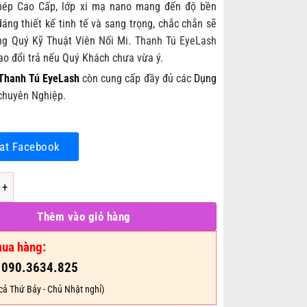
Thép Cao Cấp, lớp xi mạ nano mang đến độ bền
dáng thiết kế tinh tế và sang trọng, chắc chắn sẽ
ng Quý Kỹ Thuật Viên Nối Mi.
Thanh Tú EyeLash
o đổi trả nếu Quý Khách chưa vừa ý.
Thanh Tú EyeLash
còn cung cấp đầy đủ các
Dụng
huyên Nghiệp.
at Facebook
 Volume Cao Cấp 03 số lượng
Thêm vào giỏ hàng
mua hàng:
: 090.3634.825
cả Thứ Bảy - Chủ Nhật nghỉ)