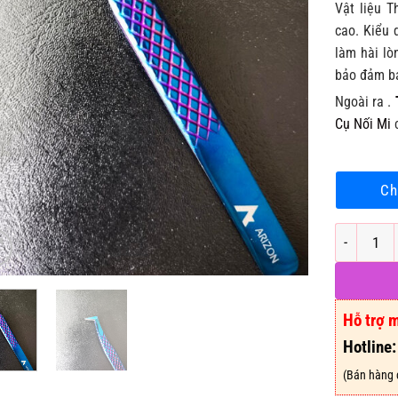
Vật liệu 
cao. Kiểu 
làm hài lò
bảo đảm ba
Ngoài ra .
Cụ Nối Mi
c
Ch
Nhíp Mega
Hỗ trợ 
Hotline
(Bán hàng 