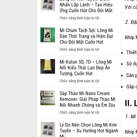
Sinh
Nhấn Lấp Lánh – Tạo Hiệu
Với c
Mi
Ứng Cuốn Hút Cho Đôi Mắt
–
ở
Chức năng bình luận bị tắt
Chổi
2. Đặ
Lông
Rửa
Mi
Mi Chùm Tách Sợi: Lông Mi
Mi:
Kim
Dán Thời Trang và Hiện Đại
Nhíp 
Bí
Tuyến:
Cho Đôi Mắt Cuốn Hút
Quyết
Điểm
ở
Chức năng bình luận bị tắt
Vàng
Thiết
Nhấn
Mi
Cho
Lấp
Chùm
Mi Katun 5D, 7D – Lông Mi
Bộ
Sử dụ
Lánh
Tách
Nối Kiểu Thái Lan Đẹp Ấn
Mi
–
Sợi:
Tượng, Cuốn Hút
Nối
Sản 
Tạo
Lông
Bền
ở
Chức năng bình luận bị tắt
Hiệu
Mi
Chắc
Gắp đ
Mi
Ứng
Dán
và
Katun
Sáp Tháo Mi Nano Cream
Cuốn
Thời
Sạch
5D,
Remover: Giải Pháp Tháo Mi
Hút
II.
Trang
Sâu
7D
Nối Nhanh Chóng và Êm Dịu
Cho
và
–
Đôi
ở
Chức năng bình luận bị tắt
Hiện
Lông
1. Mi
Mắt
Sáp
Đại
Mi
Tháo
Lý Do Nên Chọn Lông Mi Kim
Cho
Nối
Mi
Tuyến – Xu Hướng Hot Ngành
Đôi
Nhíp 
Kiểu
Nano
Mi
Mắt