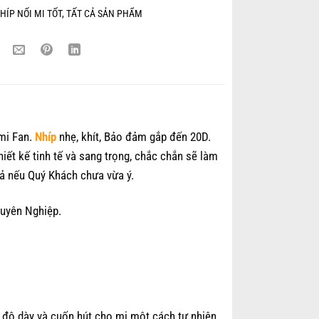
HÍP NỐI MI TỐT
,
TẤT CẢ SẢN PHẨM
 mi Fan.
Nhíp
nhẹ, khít, Bảo đảm gắp đến 20D.
iết kế tinh tế và sang trọng, chắc chắn sẽ làm
ả nếu Quý Khách chưa vừa ý.
uyên Nghiệp.
độ dày và cuốn hút cho mi một cách tự nhiên.