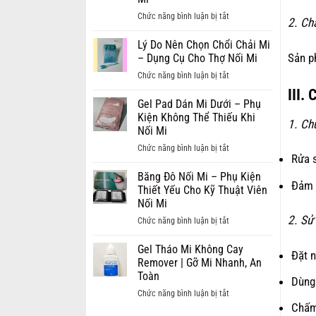
Thái
Cream
Cuốn
ở
Chức năng bình luận bị tắt
Lan
2. Ch
Remover:
Hút
Lý
Đẹp
Giải
Do
Lý Do Nên Chọn Chổi Chải Mi
Ấn
Pháp
Sản p
Nên
– Dụng Cụ Cho Thợ Nối Mi
Tượng,
Tháo
Chọn
Cuốn
ở
Chức năng bình luận bị tắt
Mi
Lông
Hút
Lý
Nối
III.
Mi
Do
Gel Pad Dán Mi Dưới – Phụ
Nhanh
Kim
Nên
Kiện Không Thể Thiếu Khi
Chóng
1. Ch
Tuyến
Chọn
Nối Mi
và
–
Chổi
Êm
ở
Chức năng bình luận bị tắt
Xu
Chải
Rửa s
Dịu
Gel
Hướng
Mi
Pad
Băng Đô Nối Mi – Phụ Kiện
Hot
–
Đảm 
Dán
Thiết Yếu Cho Kỹ Thuật Viên
Ngành
Dụng
Mi
Nối Mi
Mi
Cụ
Dưới
2. Sử
ở
Chức năng bình luận bị tắt
Cho
–
Băng
Thợ
Phụ
Đô
Gel Tháo Mi Không Cay
Nối
Đặt 
Kiện
Nối
Remover | Gỡ Mi Nhanh, An
Mi
Không
Mi
Toàn
Dùng 
Thể
–
ở
Chức năng bình luận bị tắt
Thiếu
Phụ
Chấm
Gel
Khi
Kiện