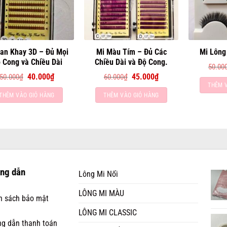
an Khay 3D – Đủ Mọi
Mi Màu Tím – Đủ Các
Mi Lông
 Cong và Chiều Dài
Chiều Dài và Độ Cong.
50.00
Giá
Giá
Giá
Giá
50.000
₫
40.000
₫
60.000
₫
45.000
₫
gốc
hiện
gốc
hiện
THÊM 
là:
tại
là:
tại
THÊM VÀO GIỎ HÀNG
THÊM VÀO GIỎ HÀNG
50.000₫.
là:
60.000₫.
là:
40.000₫.
45.000₫.
ng dẫn
Lông Mi Nối
LÔNG MI MÀU
h sách bảo mật
LÔNG MI CLASSIC
g dẫn thanh toán