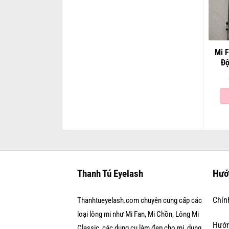
Mi F
Độ
Thanh Tú Eyelash
Hướ
Chín
Thanhtueyelash.com chuyên cung cấp các
loại lông mi như Mi Fan, Mi Chồn, Lông Mi
Hướn
Classic, các dụng cụ làm đẹp cho mi, dụng