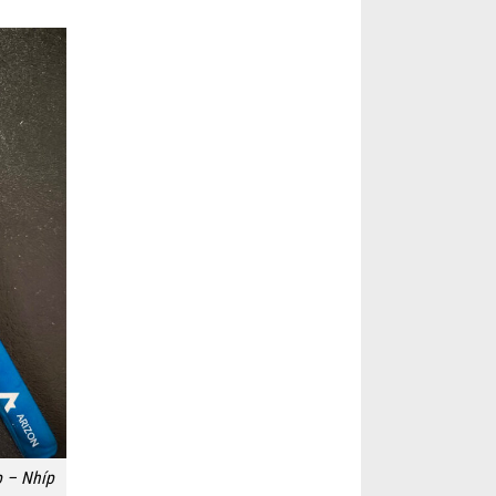
 – Nhíp