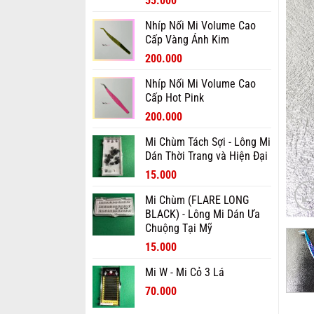
55.000
gốc
hiện
Nhíp Nối Mi Volume Cao
là:
tại
Cấp Vàng Ánh Kim
70.000₫.
là:
Giá
Giá
55.000₫.
200.000
gốc
hiện
Nhíp Nối Mi Volume Cao
là:
tại
Cấp Hot Pink
300.000₫.
là:
Giá
Giá
200.000₫.
200.000
gốc
hiện
Mi Chùm Tách Sợi - Lông Mi
là:
tại
Dán Thời Trang và Hiện Đại
300.000₫.
là:
Giá
Giá
200.000₫.
15.000
gốc
hiện
Mi Chùm (FLARE LONG
là:
tại
BLACK) - Lông Mi Dán Ưa
20.000₫.
là:
Chuộng Tại Mỹ
15.000₫.
Giá
Giá
15.000
gốc
hiện
Mi W - Mi Cỏ 3 Lá
là:
tại
20.000₫.
Giá
là:
Giá
70.000
gốc
15.000₫.
hiện