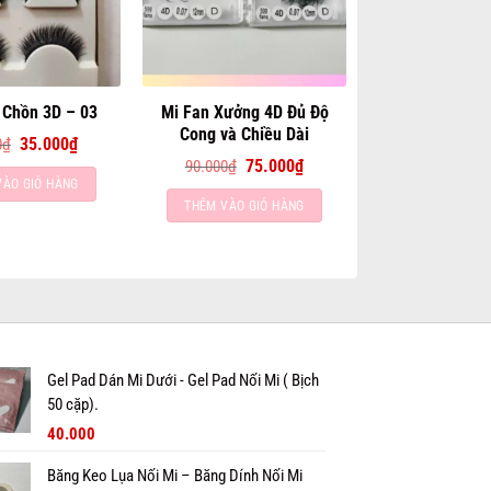
Mi Fan Xưởng 4D Đủ Độ
 Chồn 3D – 03
Cong và Chiều Dài
Giá
Giá
0
₫
35.000
₫
gốc
hiện
Giá
Giá
90.000
₫
75.000
₫
là:
tại
gốc
hiện
VÀO GIỎ HÀNG
50.000₫.
là:
là:
tại
THÊM VÀO GIỎ HÀNG
35.000₫.
90.000₫.
là:
75.000₫.
Gel Pad Dán Mi Dưới - Gel Pad Nối Mi ( Bịch
50 cặp).
Giá
Giá
40.000
gốc
hiện
là:
tại
Băng Keo Lụa Nối Mi – Băng Dính Nối Mi