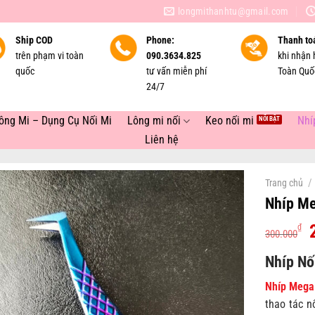
longmithanhtu@gmail.com
Ship COD
Phone:
Thanh to
trên phạm vi toàn
090.3634.825
khi nhận 
quốc
tư vấn miễn phí
Toàn Quố
24/7
ông Mi – Dụng Cụ Nối Mi
Lông mi nối
Keo nối mi
Nhí
Liên hệ
/
Trang chủ
Nhíp Me
₫
300.000
Nhíp Nố
l
Nhíp Mega
thao tác n