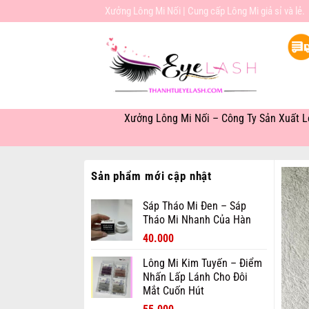
Bỏ
Xưởng Lông Mi Nối | Cung cấp Lông Mi giả sỉ và lẻ.
qua
nội
dung
Xưởng Lông Mi Nối – Công Ty Sản Xuất L
Sản phẩm mới cập nhật
Sáp Tháo Mi Đen – Sáp
Tháo Mi Nhanh Của Hàn
Giá
Giá
40.000
gốc
hiện
Lông Mi Kim Tuyến – Điểm
là:
tại
Nhấn Lấp Lánh Cho Đôi
60.000₫.
là:
Mắt Cuốn Hút
40.000₫.
Giá
Giá