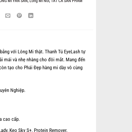
ÔNG MI FAN SẴN
,
Lông Mi Nối
,
TẤT CẢ SẢN PHẨM
bằng với Lông Mi thật. Thanh Tú EyeLash tự
ải mái và nhẹ nhàng cho đôi mắt. Mang đến
còn tạo cho Phái Đẹp hàng mi dày vô cùng
uyên Nghiệp.
a cao cấp.
Lady, Keo Sky S+. Protein Remover.