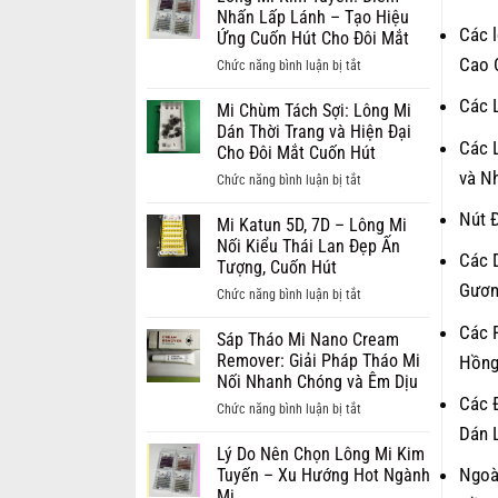
Sinh
Nhấn Lấp Lánh – Tạo Hiệu
Các 
Mi
Ứng Cuốn Hút Cho Đôi Mắt
–
Cao 
ở
Chức năng bình luận bị tắt
Chổi
Lông
Rửa
Các 
Mi
Mi Chùm Tách Sợi: Lông Mi
Mi:
Kim
Dán Thời Trang và Hiện Đại
Bí
Các 
Tuyến:
Cho Đôi Mắt Cuốn Hút
Quyết
Điểm
và N
ở
Chức năng bình luận bị tắt
Vàng
Nhấn
Mi
Cho
Lấp
Nút 
Chùm
Mi Katun 5D, 7D – Lông Mi
Bộ
Lánh
Tách
Nối Kiểu Thái Lan Đẹp Ấn
Mi
–
Các 
Sợi:
Tượng, Cuốn Hút
Nối
Tạo
Lông
Gươn
Bền
ở
Chức năng bình luận bị tắt
Hiệu
Mi
Chắc
Mi
Ứng
Dán
Các 
và
Katun
Sáp Tháo Mi Nano Cream
Cuốn
Thời
Sạch
5D,
Remover: Giải Pháp Tháo Mi
Hồng
Hút
Trang
Sâu
7D
Nối Nhanh Chóng và Êm Dịu
Cho
và
–
Các Đ
Đôi
ở
Chức năng bình luận bị tắt
Hiện
Lông
Mắt
Sáp
Dán L
Đại
Mi
Tháo
Lý Do Nên Chọn Lông Mi Kim
Cho
Nối
Mi
Ngoài
Tuyến – Xu Hướng Hot Ngành
Đôi
Kiểu
Nano
Mi
Mắt