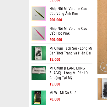
55.000
gốc
hiện
Nhíp Nối Mi Volume Cao
là:
tại
Cấp Vàng Ánh Kim
70.000₫.
là:
Giá
Giá
55.000₫.
200.000
gốc
hiện
Nhíp Nối Mi Volume Cao
là:
tại
Cấp Hot Pink
300.000₫.
là:
Giá
Giá
200.000₫.
200.000
gốc
hiện
Mi Chùm Tách Sợi - Lông Mi
là:
tại
Dán Thời Trang và Hiện Đại
300.000₫.
là:
Giá
Giá
200.000₫.
15.000
gốc
hiện
Mi Chùm (FLARE LONG
là:
tại
BLACK) - Lông Mi Dán Ưa
20.000₫.
là:
Chuộng Tại Mỹ
15.000₫.
Giá
Giá
15.000
gốc
hiện
Mi W - Mi Cỏ 3 Lá
là:
tại
20.000₫.
Giá
là:
Giá
70.000
gốc
15.000₫.
hiện