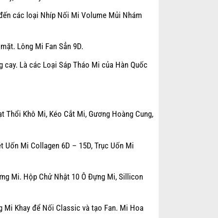
o đến các loại Nhíp Nối Mi Volume Mủi Nhám
 mặt. Lông Mi Fan Sẳn 9D.
g cay. Là các Loại Sáp Tháo Mi của Hàn Quốc
ạt Thổi Khô Mi, Kéo Cắt Mi, Gương Hoàng Cung,
t Uốn Mi Collagen 6D – 15D, Trục Uốn Mi
ng Mi. Hộp Chử Nhật 10 Ô Đựng Mi, Sillicon
g Mi Khay để Nối Classic và tạo Fan. Mi Hoa