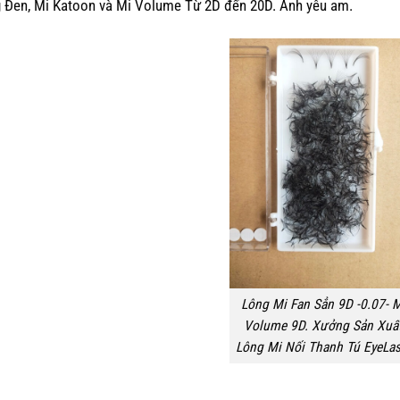
 Đen, Mi Katoon và Mi Volume Từ 2D đến 20D. Anh yêu am.
Lông Mi Fan Sẳn 9D -0.07- M
Volume 9D. Xưởng Sản Xuấ
Lông Mi Nối Thanh Tú EyeLas