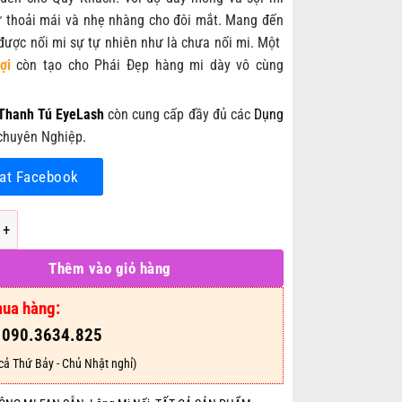
140.000₫.
ự thoải mái và nhẹ nhàng cho đôi mắt. Mang đến
được nối mi sự tự nhiên như là chưa nối mi. Một
ợi
còn tạo cho Phái Đẹp hàng mi dày vô cùng
Thanh Tú EyeLash
còn cung cấp đầy đủ các
Dụng
huyên Nghiệp.
at Facebook
 9D Đủ Mọi Độ Cong và Chiều Dài số lượng
Thêm vào giỏ hàng
mua hàng:
: 090.3634.825
cả Thứ Bảy - Chủ Nhật nghỉ)