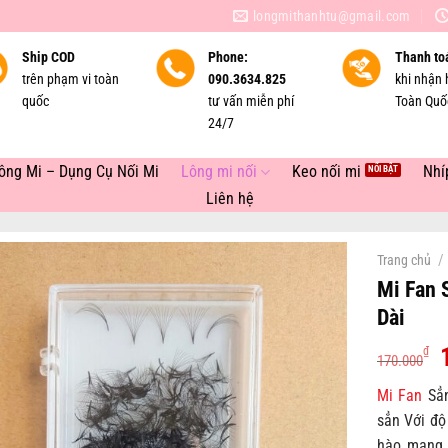
longmithanhtu@gmail.com
Ship COD
Phone:
Thanh to
trên phạm vi toàn
090.3634.825
khi nhận 
quốc
tư vấn miễn phí
Toàn Quố
24/7
ông Mi – Dụng Cụ Nối Mi
Lông mi nối
Keo nối mi
Nhí
Liên hệ
/
Trang chủ
Mi Fan 
Dài
₫
170.000
Mi Fan
Sẳn
l
sẳn Với độ
hào mang 