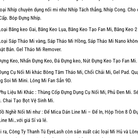
loại Nhíp chuyên dụng nối mi như Nhíp Tách thẳng, Nhíp Cong. Ch
Cấp. Bóp Đựng Nhíp.
Loại Băng keo Gai, Băng Keo Lụa, Băng Keo Tạo Fan Mi, Băng Keo 2
Loại Sáp Tháo Mi vàng, Sáp Tháo Mi Hồng, Sáp Tháo Mi Nano khôn
hật Bản. Gel Tháo Mi Remover.
Đựng Keo, Nhẩn Đựng Keo, Đá Đựng keo, Nút Đựng Keo Tạo Fan Mi.
Dụng Cụ Nối Mi khác Bông Tăm Tháo Mi, Chổi Chải Mi, Gel Pad. Qu
g Soi Mi Mini. Lông Mi Fan Sẳn 9D.
Phụ Liệu Mi Khác : Thùng Cốp Đựng Dụng Cụ Nối Mi, Phủ Đen Mi. Sé
. Chai Tạo Bọt Vệ Sinh Mi.
ồ Nghề Nối Mi như : Đế Mica Dán Line Mi – Đế In, Hộp Tròn 8 Ô Đự
ine Mi…với giá Sỉ và lẻ.
 ra, Công Ty Thanh Tú EyeLash còn sản xuất các loại Mi Hủ và Lôn