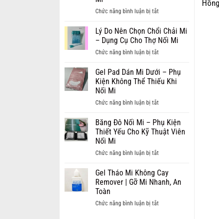
Hồng
Thái
Cream
Cuốn
ở
Chức năng bình luận bị tắt
Lan
Remover:
Hút
Lý
Đẹp
Giải
Do
Lý Do Nên Chọn Chổi Chải Mi
Ấn
Pháp
Nên
– Dụng Cụ Cho Thợ Nối Mi
Tượng,
Tháo
Chọn
Cuốn
ở
Chức năng bình luận bị tắt
Mi
Lông
Hút
Lý
Nối
Mi
Do
Gel Pad Dán Mi Dưới – Phụ
Nhanh
Kim
Nên
Kiện Không Thể Thiếu Khi
Chóng
Tuyến
Chọn
Nối Mi
và
–
Chổi
Êm
ở
Chức năng bình luận bị tắt
Xu
Chải
Dịu
Gel
Hướng
Mi
Pad
Băng Đô Nối Mi – Phụ Kiện
Hot
–
Dán
Thiết Yếu Cho Kỹ Thuật Viên
Ngành
Dụng
Mi
Nối Mi
Mi
Cụ
Dưới
ở
Chức năng bình luận bị tắt
Cho
–
Băng
Thợ
Phụ
Đô
Gel Tháo Mi Không Cay
Nối
Kiện
Nối
Remover | Gỡ Mi Nhanh, An
Mi
Không
Mi
Toàn
Thể
–
ở
Chức năng bình luận bị tắt
Thiếu
Phụ
Gel
Khi
Kiện