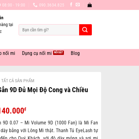
08:00 - 19:00
090.3634.825
án
hàng tại
Tìm
c
kiếm:
p nối mi
Dụng cụ nối mi
Blog
TẤT CẢ SẢN PHẨM
Sẳn 9D Đủ Mọi Độ Cong và Chiều
Giá
Giá
140.000
₫
gốc
hiện
 9D 0.07 – Mi Volume 9D (1000 Fan) là Mi Fan
à:
tại
 dày bằng với Lông Mi thật. Thanh Tú EyeLash tự
170.000₫.
là:
đến cho Quý Khách. với độ dày mỏng và sợi mi