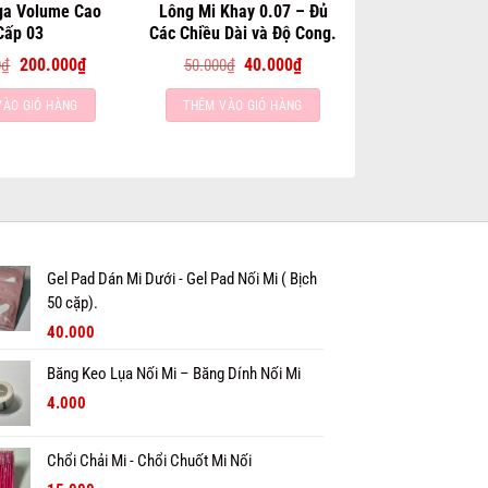
ga Volume Cao
Lông Mi Khay 0.07 – Đủ
Cấp 03
Các Chiều Dài và Độ Cong.
Giá
Giá
Giá
Giá
0
₫
200.000
₫
50.000
₫
40.000
₫
gốc
hiện
gốc
hiện
là:
tại
là:
tại
VÀO GIỎ HÀNG
THÊM VÀO GIỎ HÀNG
300.000₫.
là:
50.000₫.
là:
200.000₫.
40.000₫.
Gel Pad Dán Mi Dưới - Gel Pad Nối Mi ( Bịch
50 cặp).
Giá
Giá
40.000
gốc
hiện
là:
tại
Băng Keo Lụa Nối Mi – Băng Dính Nối Mi
60.000₫.
là:
Giá
Giá
4.000
40.000₫.
gốc
hiện
là:
tại
5.000₫.
Chổi Chải Mi - Chổi Chuốt Mi Nối
là:
4.000₫.
Giá
Giá