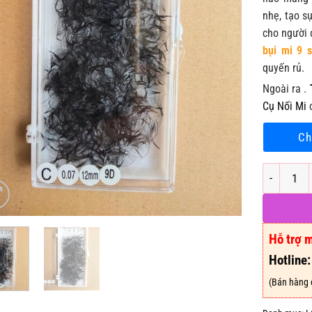
nhẹ, tạo s
cho người 
bụi mi 9 s
quyến rủ.
Ngoài ra .
Cụ Nối Mi
c
Ch
Mi Fan Sẳn
Hỗ trợ 
Hotline
(Bán hàng 