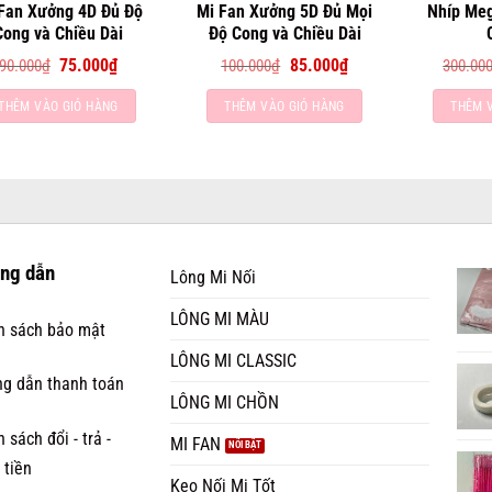
Fan Xưởng 4D Đủ Độ
Mi Fan Xưởng 5D Đủ Mọi
Nhíp Me
Cong và Chiều Dài
Độ Cong và Chiều Dài
Giá
Giá
Giá
Giá
90.000
₫
75.000
₫
100.000
₫
85.000
₫
300.00
gốc
hiện
gốc
hiện
là:
tại
là:
tại
THÊM VÀO GIỎ HÀNG
THÊM VÀO GIỎ HÀNG
THÊM 
90.000₫.
là:
100.000₫.
là:
75.000₫.
85.000₫.
ng dẫn
Lông Mi Nối
LÔNG MI MÀU
h sách bảo mật
LÔNG MI CLASSIC
g dẫn thanh toán
LÔNG MI CHỒN
 sách đổi - trả -
MI FAN
 tiền
Keo Nối Mi Tốt