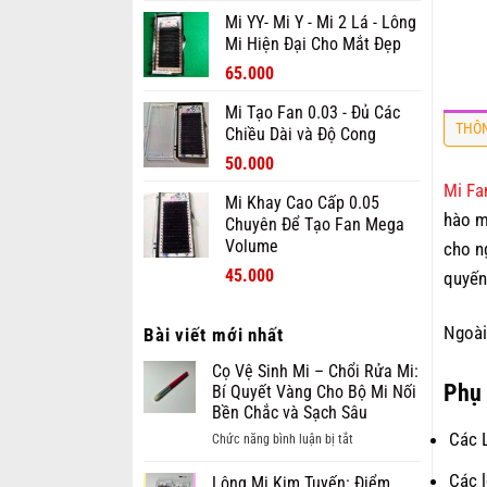
là:
tại
Mi YY- Mi Y - Mi 2 Lá - Lông
90.000₫.
là:
Mi Hiện Đại Cho Mắt Đẹp
70.000₫.
Giá
Giá
65.000
gốc
hiện
Mi Tạo Fan 0.03 - Đủ Các
là:
tại
THÔN
Chiều Dài và Độ Cong
80.000₫.
là:
Giá
Giá
65.000₫.
50.000
gốc
hiện
Mi Fa
Mi Khay Cao Cấp 0.05
là:
tại
hào m
Chuyên Để Tạo Fan Mega
70.000₫.
là:
Volume
cho n
50.000₫.
Giá
Giá
45.000
quyến
gốc
hiện
là:
tại
Ngoài
Bài viết mới nhất
70.000₫.
là:
45.000₫.
Cọ Vệ Sinh Mi – Chổi Rửa Mi:
Phụ 
Bí Quyết Vàng Cho Bộ Mi Nối
Bền Chắc và Sạch Sâu
Các L
ở
Chức năng bình luận bị tắt
Cọ
Các l
Vệ
Lông Mi Kim Tuyến: Điểm