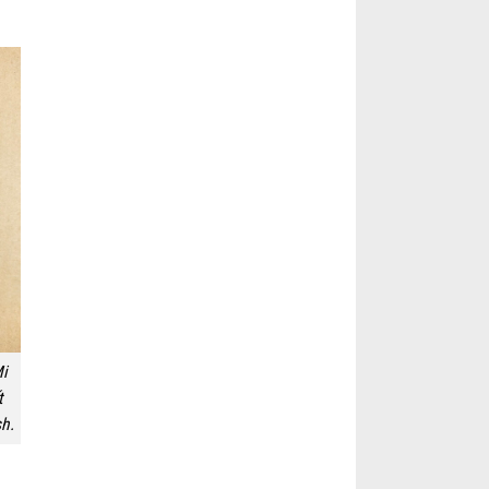
i
t
h.