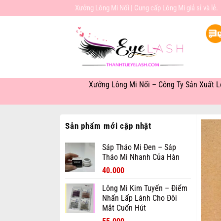
Bỏ
Xưởng Lông Mi Nối | Cung cấp Lông Mi giả sỉ và lẻ.
qua
nội
dung
Xưởng Lông Mi Nối – Công Ty Sản Xuất L
Sản phẩm mới cập nhật
Sáp Tháo Mi Đen – Sáp
Tháo Mi Nhanh Của Hàn
Giá
Giá
40.000
gốc
hiện
Lông Mi Kim Tuyến – Điểm
là:
tại
Nhấn Lấp Lánh Cho Đôi
60.000₫.
là:
Mắt Cuốn Hút
40.000₫.
Giá
Giá