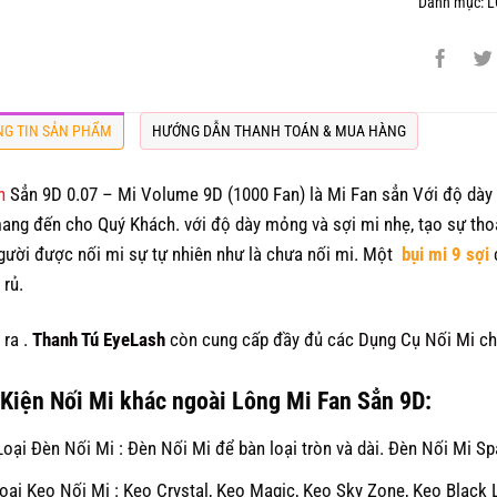
Danh mục:
L
G TIN SẢN PHẨM
HƯỚNG DẪN THANH TOÁN & MUA HÀNG
n
Sẳn 9D 0.07 – Mi Volume 9D (1000 Fan) là Mi Fan sẳn Với độ dày 
ang đến cho Quý Khách. với độ dày mỏng và sợi mi nhẹ, tạo sự tho
gười được nối mi sự tự nhiên như là chưa nối mi. Một
bụi mi 9 sợi
 rủ.
 ra .
Thanh Tú EyeLash
còn cung cấp đầy đủ các
Dụng Cụ Nối Mi
ch
Kiện Nối Mi khác ngoài Lông Mi Fan Sẳn 9D:
oại Đèn Nối Mi : Đèn Nối Mi để bàn loại tròn và dài. Đèn Nối Mi Sp
oại Keo Nối Mi : Keo Crystal, Keo Magic, Keo Sky Zone, Keo Black 