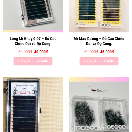
Lông Mi Khay 0.07 – Đủ Các
Mi Màu Dương – Đủ Các Chiều
Chiều Dài và Độ Cong.
Dài và Độ Cong.
Giá
Giá
Giá
Giá
50.000
₫
60.000
₫
40.000
₫
45.000
₫
gốc
hiện
gốc
hiện
là:
tại
là:
tại
THÊM VÀO GIỎ HÀNG
THÊM VÀO GIỎ HÀNG
50.000₫.
là:
60.000₫.
là:
40.000₫.
45.000₫.