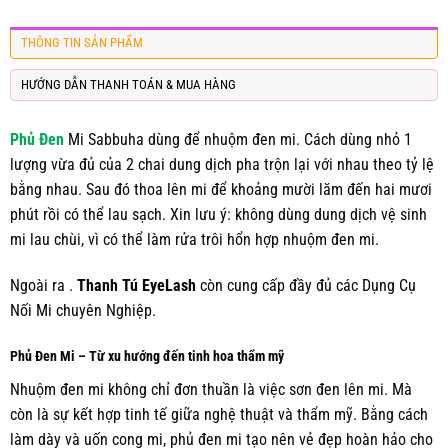
THÔNG TIN SẢN PHẨM
HƯỚNG DẪN THANH TOÁN & MUA HÀNG
Phủ Đen
Mi Sabbuha dùng để nhuộm đen mi. Cách dùng nhỏ 1
lượng vừa đủ của 2 chai dung dịch pha trộn lại với nhau theo tỷ lệ
bằng nhau. Sau đó thoa lên mi để khoảng mười lăm đến hai mươi
phút rồi có thể lau sạch. Xin lưu ý: không dùng dung dịch vệ sinh
mi lau chùi, vì có thể làm rửa trôi hổn hợp nhuộm đen mi.
Ngoài ra .
Thanh Tú EyeLash
còn cung cấp đầy đủ các
Dụng Cụ
Nối Mi
chuyên Nghiệp.
Phủ Đen Mi – Từ xu hướng đến tinh hoa thẩm mỹ
Nhuộm đen mi không chỉ đơn thuần là việc sơn đen lên mi. Mà
còn là sự kết hợp tinh tế giữa nghệ thuật và thẩm mỹ. Bằng cách
làm dày và uốn cong mi, phủ đen mi tạo nên vẻ đẹp hoàn hảo cho