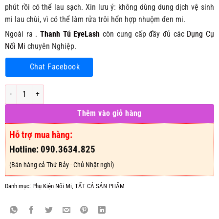
phút rồi có thể lau sạch. Xin lưu ý: không dùng dung dịch vệ sinh
mi lau chùi, vì có thể làm rửa trôi hổn hợp nhuộm đen mi.
Ngoài ra .
Thanh Tú EyeLash
còn cung cấp đầy đủ các
Dụng Cụ
Nối Mi
chuyên Nghiệp.
Chat Facebook
Phủ Đen Mi Sabbuha - Nhuộm Đen Mi số lượng
Thêm vào giỏ hàng
Hỗ trợ mua hàng:
Hotline: 090.3634.825
(Bán hàng cả Thứ Bảy - Chủ Nhật nghỉ)
Danh mục:
Phụ Kiện Nối Mi
,
TẤT CẢ SẢN PHẨM