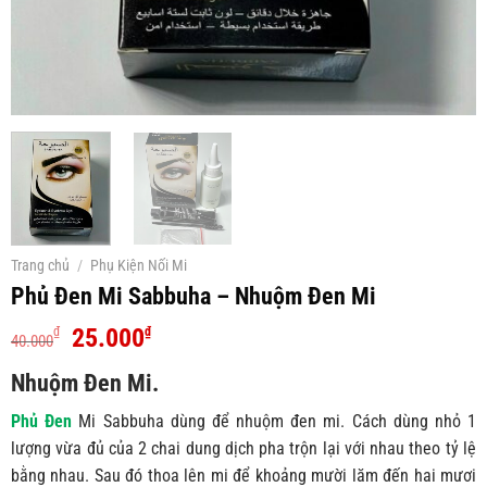
Trang chủ
/
Phụ Kiện Nối Mi
Phủ Đen Mi Sabbuha – Nhuộm Đen Mi
Giá
Giá
25.000
₫
₫
40.000
gốc
hiện
Nhuộm Đen Mi.
là:
tại
40.000₫.
là:
Phủ Đen
Mi Sabbuha dùng để nhuộm đen mi. Cách dùng nhỏ 1
25.000₫.
lượng vừa đủ của 2 chai dung dịch pha trộn lại với nhau theo tỷ lệ
bằng nhau. Sau đó thoa lên mi để khoảng mười lăm đến hai mươi