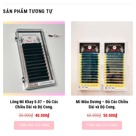
SẢN PHẨM TƯƠNG TỰ
Lông Mi Khay 0.07 – Đủ Các
Mi Màu Dương – Đủ Các Chiều
Chiều Dài và Độ Cong.
Dài và Độ Cong.
Giá
Giá
Giá
Giá
50.000
₫
60.000
₫
40.000
₫
50.000
₫
gốc
hiện
gốc
hiện
là:
tại
là:
tại
THÊM VÀO GIỎ HÀNG
THÊM VÀO GIỎ HÀNG
50.000₫.
là:
60.000₫.
là:
40.000₫.
50.000₫.