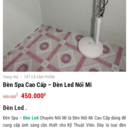
Trang chủ
/
TẤT CẢ SẢN PHẨM
Đèn Spa Cao Cấp – Đèn Led Nối Mi
Giá
Giá
450.000
₫
₫
500.000
gốc
hiện
Đèn Led .
là:
tại
500.000₫.
là:
Đèn Spa –
Đèn Led
Chuyên Nối Mi là Đèn Nối Mi Cao Cấp dùng để
450.000₫.
cung cấp ánh sáng cần thiết cho Kỹ Thuật Viên. Đây là loại đèn