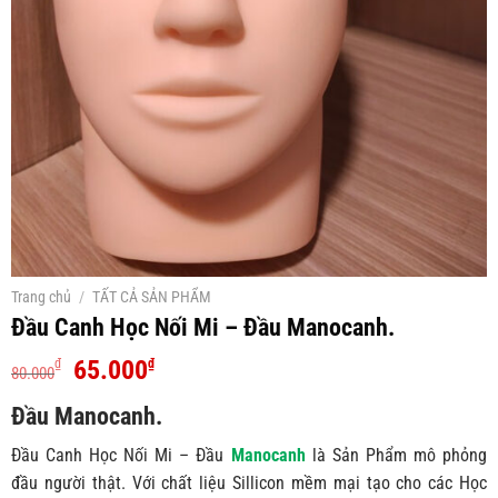
Trang chủ
/
TẤT CẢ SẢN PHẨM
Đầu Canh Học Nối Mi – Đầu Manocanh.
Giá
Giá
65.000
₫
₫
80.000
gốc
hiện
Đầu Manocanh.
là:
tại
80.000₫.
là:
Đầu Canh Học Nối Mi – Đầu
Manocanh
là Sản Phẩm mô phỏng
65.000₫.
đầu người thật. Với chất liệu Sillicon mềm mại tạo cho các Học