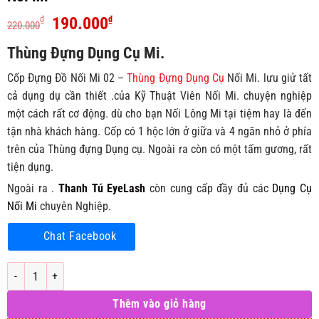
Giá
Giá
190.000
₫
₫
220.000
gốc
hiện
Thùng Đựng Dụng Cụ Mi.
là:
tại
220.000₫.
là:
Cốp Đựng Đồ Nối Mi 02 –
Thùng Đựng Dụng Cụ
Nối Mi. lưu giử tất
190.000₫.
cả dụng dụ cần thiết .của Kỹ Thuật Viên Nối Mi. chuyện nghiệp
một cách rất cơ động. dù cho bạn Nối Lông Mi tại tiệm hay là đến
tận nhà khách hàng. Cốp có 1 hộc lớn ở giữa và 4 ngăn nhỏ ở phía
trên của Thùng đựng Dụng cụ. Ngoài ra còn có một tấm gương, rất
tiện dụng.
Ngoài ra .
Thanh Tú EyeLash
còn cung cấp đầy đủ các
Dụng Cụ
Nối Mi
chuyên Nghiệp.
Chat Facebook
Cốp Đựng Đồ Nối Mi 02 - Thùng Đựng Dụng Cụ Nối Mi số lượng
Thêm vào giỏ hàng