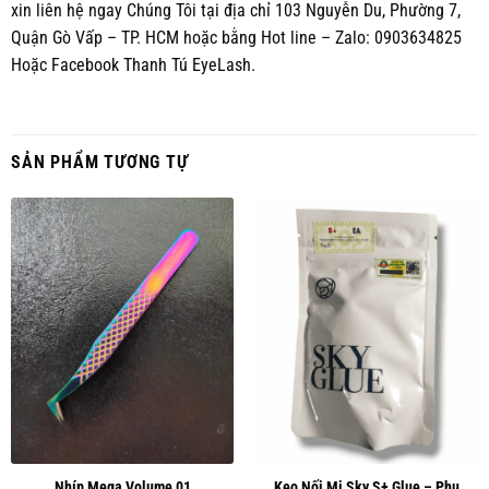
xin liên hệ ngay Chúng Tôi tại địa chỉ 103 Nguyễn Du, Phường 7,
Quận Gò Vấp – TP. HCM hoặc bằng Hot line – Zalo: 0903634825
Hoặc
Facebook Thanh Tú EyeLash.
SẢN PHẨM TƯƠNG TỰ
Keo Nối Mi Sky S+ Glue – Phụ
Nhíp Mega Volume 01