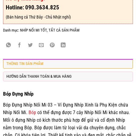
Hotline: 090.3634.825
(Bán hàng cả Thứ Bảy - Chủ Nhật nghỉ)
Danh mục:
NHÍP NỐI MI TỐT
,
TẤT CẢ SẢN PHẨM
THÔNG TIN SẢN PHẨM
HƯỚNG DẪN THANH TOÁN & MUA HÀNG
Bóp Đựng Nhíp
Bóp Đựng Nhíp Nối Mi 03 – Ví Đựng Nhíp Xinh là Phụ Kiện chứa
Nhíp Nối Mi.
Bóp
có thể đựng được 7 cây Nhíp Nối Mi khác nhau.
Mổi ô đựng Nhíp có kích thước phù hợp để giử và cố định Nhíp
nằm trong Bóp. Bóp được làm từ loại vải da chuyên dụng, chắc
chắn. Có khóa tiện lợi. Thiết kế tinh xảo và đẹp mắt, chắc chắn sẽ