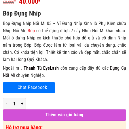
Giá
Giá
40.000
60.000
gốc
hiện
Bóp Đựng Nhíp
là:
tại
60.000₫.
là:
Bóp Đựng Nhíp Nối Mi 03 – Ví Đựng Nhíp Xinh là Phụ Kiện chứa
40.000₫.
Nhíp Nối Mi.
Bóp
có thể đựng được 7 cây Nhíp Nối Mi khác nhau.
Mổi ô đựng Nhíp có kích thước phù hợp để giử và cố định Nhíp
nằm trong Bóp. Bóp được làm từ loại vải da chuyên dụng, chắc
chắn. Có khóa tiện lợi. Thiết kế tinh xảo và đẹp mắt, chắc chắn sẽ
làm hài lòng Quý Khách.
Ngoài ra .
Thanh Tú EyeLash
còn cung cấp đầy đủ các
Dụng Cụ
Nối Mi
chuyên Nghiệp.
Chat Facebook
Bóp Đựng Nhíp Nối Mi 03 - Ví Đựng Nhíp Xinh số lượng
Thêm vào giỏ hàng
Hỗ trợ mua hàng: