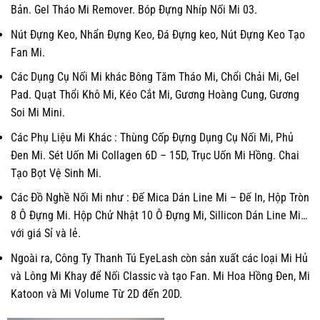
Bản. Gel Tháo Mi Remover. Bóp Đựng Nhíp Nối Mi 03.
Nút Đựng Keo, Nhẩn Đựng Keo, Đá Đựng keo, Nút Đựng Keo Tạo
Fan Mi.
Các Dụng Cụ Nối Mi khác Bông Tăm Tháo Mi, Chổi Chải Mi, Gel
Pad. Quạt Thổi Khô Mi, Kéo Cắt Mi, Gương Hoàng Cung, Gương
Soi Mi Mini.
Các Phụ Liệu Mi Khác : Thùng Cốp Đựng Dụng Cụ Nối Mi, Phủ
Đen Mi. Sét Uốn Mi Collagen 6D – 15D, Trục Uốn Mi Hồng. Chai
Tạo Bọt Vệ Sinh Mi.
Các Đồ Nghề Nối Mi như : Đế Mica Dán Line Mi – Đế In, Hộp Tròn
8 Ô Đựng Mi. Hộp Chử Nhật 10 Ô Đựng Mi, Sillicon Dán Line Mi…
với giá Sỉ và lẻ.
Ngoài ra, Công Ty Thanh Tú EyeLash còn sản xuất các loại Mi Hủ
và Lông Mi Khay để Nối Classic và tạo Fan. Mi Hoa Hồng Đen, Mi
Katoon và Mi Volume Từ 2D đến 20D.