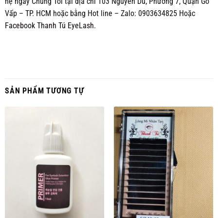
hệ ngay Chúng Tôi tại địa chỉ 103 Nguyễn Du, Phường 7, Quận Gò
Vấp – TP. HCM hoặc bằng Hot line – Zalo: 0903634825 Hoặc
Facebook Thanh Tú EyeLash.
SẢN PHẨM TƯƠNG TỰ