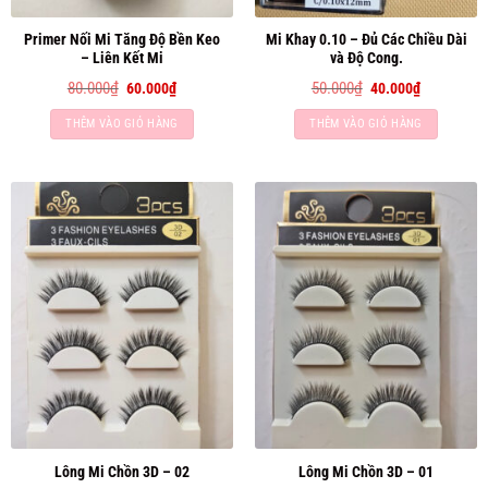
Primer Nối Mi Tăng Độ Bền Keo
Mi Khay 0.10 – Đủ Các Chiều Dài
– Liên Kết Mi
và Độ Cong.
Giá
Giá
Giá
Giá
80.000
₫
50.000
₫
60.000
₫
40.000
₫
gốc
hiện
gốc
hiện
là:
tại
là:
tại
THÊM VÀO GIỎ HÀNG
THÊM VÀO GIỎ HÀNG
80.000₫.
là:
50.000₫.
là:
60.000₫.
40.000₫.
Lông Mi Chồn 3D – 02
Lông Mi Chồn 3D – 01