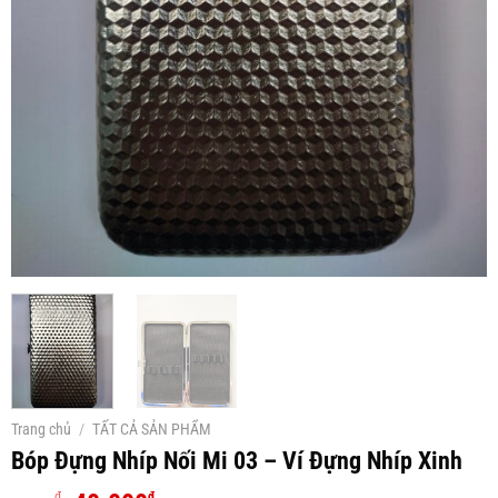
Trang chủ
/
TẤT CẢ SẢN PHẨM
Bóp Đựng Nhíp Nối Mi 03 – Ví Đựng Nhíp Xinh
₫
₫