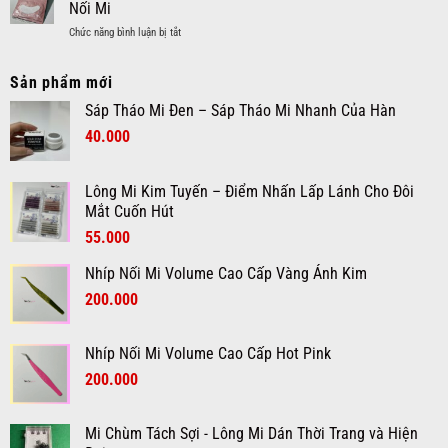
Kim
Nối Mi
Nhanh
Chọn
Tuyến
Chóng
ở
Chức năng bình luận bị tắt
Chổi
–
và
Gel
Chải
Xu
Êm
Pad
Mi
Hướng
Dịu
Sản phẩm mới
Dán
–
Hot
Mi
Dụng
Ngành
Sáp Tháo Mi Đen – Sáp Tháo Mi Nhanh Của Hàn
Dưới
Cụ
Mi
Giá
Giá
40.000
–
Cho
Phụ
Thợ
gốc
hiện
Kiện
Nối
là:
tại
Không
Mi
Lông Mi Kim Tuyến – Điểm Nhấn Lấp Lánh Cho Đôi
60.000₫.
là:
Thể
Mắt Cuốn Hút
40.000₫.
Thiếu
Giá
Giá
55.000
Khi
Nối
gốc
hiện
Mi
Nhíp Nối Mi Volume Cao Cấp Vàng Ánh Kim
là:
tại
Giá
Giá
70.000₫.
200.000
là:
gốc
hiện
55.000₫.
là:
tại
Nhíp Nối Mi Volume Cao Cấp Hot Pink
300.000₫.
là:
Giá
Giá
200.000
200.000₫.
gốc
hiện
là:
tại
Mi Chùm Tách Sợi - Lông Mi Dán Thời Trang và Hiện
300.000₫.
là: