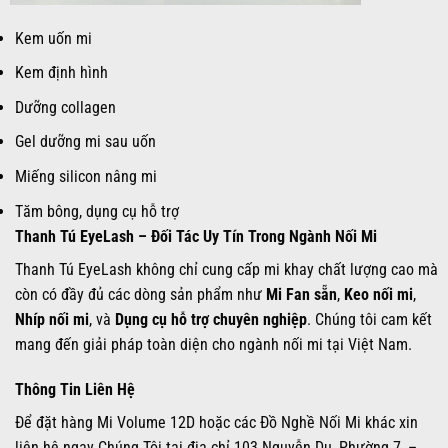
Kem uốn mi
Kem định hình
Dưỡng collagen
Gel dưỡng mi sau uốn
Miếng silicon nâng mi
Tăm bông, dụng cụ hỗ trợ
Thanh Tú EyeLash – Đối Tác Uy Tín Trong Ngành Nối Mi
Thanh Tú EyeLash không chỉ cung cấp mi khay chất lượng cao mà
còn có đầy đủ các dòng sản phẩm như
Mi Fan sẵn
,
Keo nối mi
,
Nhíp nối mi
, và
Dụng cụ hỗ trợ chuyên nghiệp
. Chúng tôi cam kết
mang đến giải pháp toàn diện cho ngành nối mi tại Việt Nam.
Thông Tin Liên Hệ
Để đặt hàng Mi Volume 12D hoặc các Đồ Nghề Nối Mi khác xin
liên hệ ngay Chúng Tôi tại địa chỉ 103 Nguyễn Du, Phường 7, –