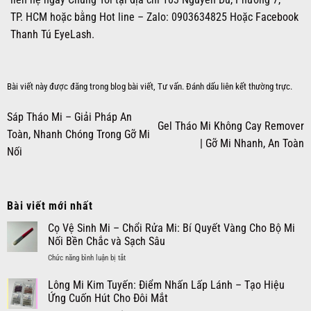
TP. HCM hoặc bằng Hot line – Zalo: 0903634825 Hoặc
Facebook
Thanh Tú EyeLash.
Bài viết này được đăng trong
blog bài viết
,
Tư vấn
. Đánh dấu
liên kết thường trực
.
Sáp Tháo Mi – Giải Pháp An
Gel Tháo Mi Không Cay Remover
Toàn, Nhanh Chóng Trong Gỡ Mi
| Gỡ Mi Nhanh, An Toàn
Nối
Bài viết mới nhất
Cọ Vệ Sinh Mi – Chổi Rửa Mi: Bí Quyết Vàng Cho Bộ Mi
Nối Bền Chắc và Sạch Sâu
ở
Chức năng bình luận bị tắt
Cọ
Vệ
Lông Mi Kim Tuyến: Điểm Nhấn Lấp Lánh – Tạo Hiệu
Sinh
Ứng Cuốn Hút Cho Đôi Mắt
Mi