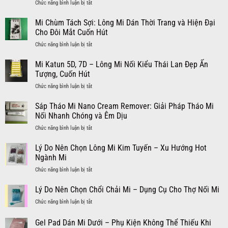
ở
Chức năng bình luận bị tắt
–
Lông
Chổi
Mi
Mi Chùm Tách Sợi: Lông Mi Dán Thời Trang và Hiện Đại
Rửa
Kim
Mi:
Cho Đôi Mắt Cuốn Hút
Tuyến:
Bí
ở
Chức năng bình luận bị tắt
Điểm
Quyết
Mi
Nhấn
Vàng
Chùm
Mi Katun 5D, 7D – Lông Mi Nối Kiểu Thái Lan Đẹp Ấn
Lấp
Cho
Tách
Lánh
Tượng, Cuốn Hút
Bộ
Sợi:
–
Mi
ở
Chức năng bình luận bị tắt
Lông
Tạo
Nối
Mi
Mi
Hiệu
Bền
Katun
Sáp Tháo Mi Nano Cream Remover: Giải Pháp Tháo Mi
Dán
Ứng
Chắc
5D,
Thời
Nối Nhanh Chóng và Êm Dịu
Cuốn
và
7D
Trang
Hút
Sạch
ở
Chức năng bình luận bị tắt
–
và
Cho
Sâu
Sáp
Lông
Hiện
Đôi
Tháo
Lý Do Nên Chọn Lông Mi Kim Tuyến – Xu Hướng Hot
Mi
Đại
Mắt
Mi
Nối
Ngành Mi
Cho
Nano
Kiểu
Đôi
ở
Chức năng bình luận bị tắt
Cream
Thái
Mắt
Lý
Remover:
Lan
Cuốn
Do
Lý Do Nên Chọn Chổi Chải Mi – Dụng Cụ Cho Thợ Nối Mi
Giải
Đẹp
Hút
Nên
Pháp
Ấn
ở
Chức năng bình luận bị tắt
Chọn
Tháo
Tượng,
Lý
Lông
Mi
Cuốn
Do
Gel Pad Dán Mi Dưới – Phụ Kiện Không Thể Thiếu Khi
Mi
Nối
Hút
Nên