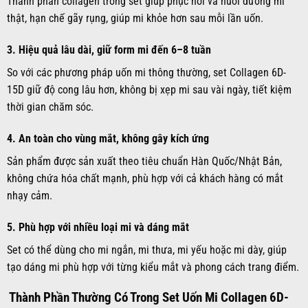
Thành phần collagen trong set giúp phục hồi và nuôi dưỡng mi
thật, hạn chế gãy rụng, giúp mi khỏe hơn sau mỗi lần uốn.
3.
Hiệu quả lâu dài, giữ form mi đến 6–8 tuần
So với các phương pháp uốn mi thông thường, set Collagen 6D-
15D giữ độ cong lâu hơn, không bị xẹp mi sau vài ngày, tiết kiệm
thời gian chăm sóc.
4.
An toàn cho vùng mắt, không gây kích ứng
Sản phẩm được sản xuất theo tiêu chuẩn Hàn Quốc/Nhật Bản,
không chứa hóa chất mạnh, phù hợp với cả khách hàng có mắt
nhạy cảm.
5.
Phù hợp với nhiều loại mi và dáng mắt
Set có thể dùng cho mi ngắn, mi thưa, mi yếu hoặc mi dày, giúp
tạo dáng mi phù hợp với từng kiểu mắt và phong cách trang điểm.
️ Thành Phần Thường Có Trong Set Uốn Mi Collagen 6D-