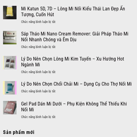
Mi
Nhấn
Vàng
Chùm
Mi Katun 5D, 7D – Lông Mi Nối Kiểu Thái Lan Đẹp Ấn
Lấp
Cho
Tách
Lánh
Tượng, Cuốn Hút
Bộ
Sợi:
–
Mi
ở
Chức năng bình luận bị tắt
Lông
Tạo
Nối
Mi
Mi
Hiệu
Bền
Katun
Sáp Tháo Mi Nano Cream Remover: Giải Pháp Tháo Mi
Dán
Ứng
Chắc
5D,
Thời
Nối Nhanh Chóng và Êm Dịu
Cuốn
và
7D
Trang
Hút
Sạch
ở
Chức năng bình luận bị tắt
–
và
Cho
Sâu
Sáp
Lông
Hiện
Đôi
Tháo
Lý Do Nên Chọn Lông Mi Kim Tuyến – Xu Hướng Hot
Mi
Đại
Mắt
Mi
Nối
Ngành Mi
Cho
Nano
Kiểu
Đôi
ở
Chức năng bình luận bị tắt
Cream
Thái
Mắt
Lý
Remover:
Lan
Cuốn
Do
Lý Do Nên Chọn Chổi Chải Mi – Dụng Cụ Cho Thợ Nối Mi
Giải
Đẹp
Hút
Nên
Pháp
Ấn
ở
Chức năng bình luận bị tắt
Chọn
Tháo
Tượng,
Lý
Lông
Mi
Cuốn
Do
Gel Pad Dán Mi Dưới – Phụ Kiện Không Thể Thiếu Khi
Mi
Nối
Hút
Nên
Kim
Nối Mi
Nhanh
Chọn
Tuyến
Chóng
ở
Chức năng bình luận bị tắt
Chổi
–
và
Gel
Chải
Xu
Êm
Pad
Mi
Hướng
Dịu
Sản phẩm mới
Dán
–
Hot