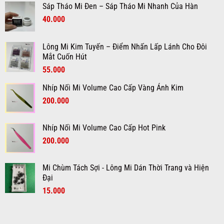
Mi
Dụng
Ngành
Sáp Tháo Mi Đen – Sáp Tháo Mi Nhanh Của Hàn
Dưới
Cụ
Mi
Giá
Giá
40.000
–
Cho
Phụ
Thợ
gốc
hiện
Kiện
Nối
là:
tại
Không
Mi
Lông Mi Kim Tuyến – Điểm Nhấn Lấp Lánh Cho Đôi
60.000₫.
là:
Thể
Mắt Cuốn Hút
40.000₫.
Thiếu
Giá
Giá
55.000
Khi
Nối
gốc
hiện
Mi
Nhíp Nối Mi Volume Cao Cấp Vàng Ánh Kim
là:
tại
Giá
Giá
70.000₫.
200.000
là:
gốc
hiện
55.000₫.
là:
tại
Nhíp Nối Mi Volume Cao Cấp Hot Pink
300.000₫.
là:
Giá
Giá
200.000
200.000₫.
gốc
hiện
là:
tại
Mi Chùm Tách Sợi - Lông Mi Dán Thời Trang và Hiện
300.000₫.
là:
Đại
200.000₫.
Giá
Giá
15.000
gốc
hiện
là:
tại
20.000₫.
là: