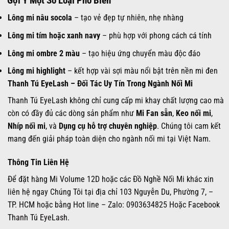
️ Gợi Ý Một Số Loại Phổ Biến
Lông mi nâu socola
– tạo vẻ đẹp tự nhiên, nhẹ nhàng
Lông mi tím hoặc xanh navy
– phù hợp với phong cách cá tính
Lông mi ombre 2 màu
– tạo hiệu ứng chuyển màu độc đáo
Lông mi highlight
– kết hợp vài sợi màu nổi bật trên nền mi đen
Thanh Tú EyeLash – Đối Tác Uy Tín Trong Ngành Nối Mi
Thanh Tú EyeLash không chỉ cung cấp mi khay chất lượng cao mà
còn có đầy đủ các dòng sản phẩm như
Mi Fan sẵn
,
Keo nối mi
,
Nhíp nối mi
, và
Dụng cụ hỗ trợ chuyên nghiệp
. Chúng tôi cam kết
mang đến giải pháp toàn diện cho ngành nối mi tại Việt Nam.
Thông Tin Liên Hệ
Để đặt hàng Mi Volume 12D hoặc các Đồ Nghề Nối Mi khác xin
liên hệ ngay Chúng Tôi tại địa chỉ 103 Nguyễn Du, Phường 7, –
TP. HCM hoặc bằng Hot line – Zalo: 0903634825 Hoặc
Facebook
Thanh Tú EyeLash.