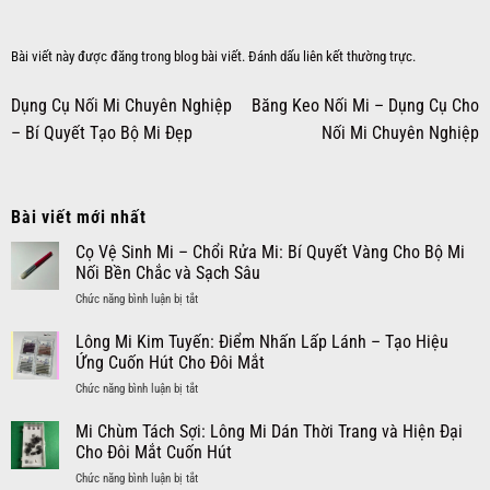
Bài viết này được đăng trong
blog bài viết
. Đánh dấu
liên kết thường trực
.
Dụng Cụ Nối Mi Chuyên Nghiệp
Băng Keo Nối Mi – Dụng Cụ Cho
– Bí Quyết Tạo Bộ Mi Đẹp
Nối Mi Chuyên Nghiệp
Bài viết mới nhất
Cọ Vệ Sinh Mi – Chổi Rửa Mi: Bí Quyết Vàng Cho Bộ Mi
Nối Bền Chắc và Sạch Sâu
ở
Chức năng bình luận bị tắt
Cọ
Vệ
Lông Mi Kim Tuyến: Điểm Nhấn Lấp Lánh – Tạo Hiệu
Sinh
Ứng Cuốn Hút Cho Đôi Mắt
Mi
ở
Chức năng bình luận bị tắt
–
Lông
Chổi
Mi
Mi Chùm Tách Sợi: Lông Mi Dán Thời Trang và Hiện Đại
Rửa
Kim
Mi:
Cho Đôi Mắt Cuốn Hút
Tuyến:
Bí
ở
Chức năng bình luận bị tắt
Điểm
Quyết