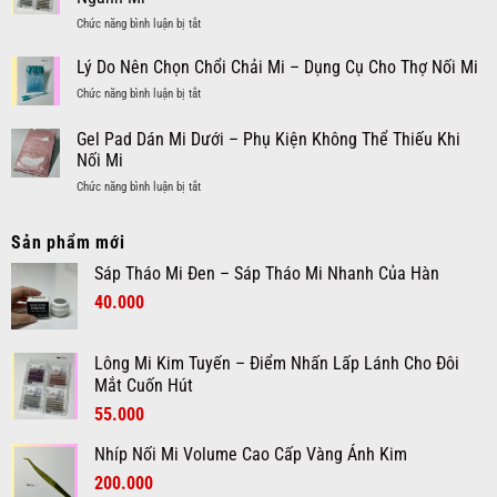
Nano
Kiểu
Đôi
ở
Chức năng bình luận bị tắt
Cream
Thái
Mắt
Lý
Remover:
Lan
Cuốn
Do
Lý Do Nên Chọn Chổi Chải Mi – Dụng Cụ Cho Thợ Nối Mi
Giải
Đẹp
Hút
Nên
Pháp
Ấn
ở
Chức năng bình luận bị tắt
Chọn
Tháo
Tượng,
Lý
Lông
Mi
Cuốn
Do
Gel Pad Dán Mi Dưới – Phụ Kiện Không Thể Thiếu Khi
Mi
Nối
Hút
Nên
Kim
Nối Mi
Nhanh
Chọn
Tuyến
Chóng
ở
Chức năng bình luận bị tắt
Chổi
–
và
Gel
Chải
Xu
Êm
Pad
Mi
Hướng
Dịu
Sản phẩm mới
Dán
–
Hot
Mi
Dụng
Ngành
Sáp Tháo Mi Đen – Sáp Tháo Mi Nhanh Của Hàn
Dưới
Cụ
Mi
Giá
Giá
40.000
–
Cho
Phụ
Thợ
gốc
hiện
Kiện
Nối
là:
tại
Không
Mi
Lông Mi Kim Tuyến – Điểm Nhấn Lấp Lánh Cho Đôi
60.000₫.
là:
Thể
Mắt Cuốn Hút
40.000₫.
Thiếu
Giá
Giá
55.000
Khi
Nối
gốc
hiện
Mi
Nhíp Nối Mi Volume Cao Cấp Vàng Ánh Kim
là:
tại
Giá
Giá
70.000₫.
200.000
là: