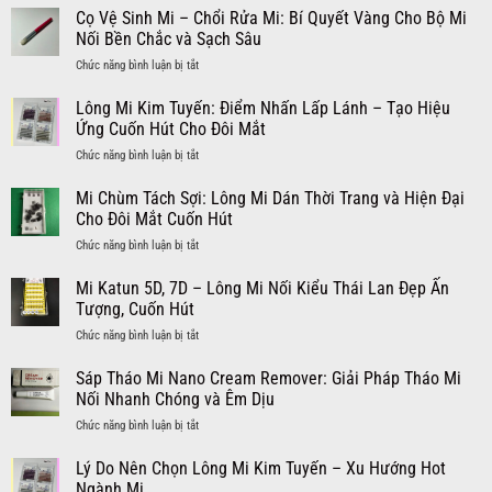
Cọ Vệ Sinh Mi – Chổi Rửa Mi: Bí Quyết Vàng Cho Bộ Mi
Nối Bền Chắc và Sạch Sâu
ở
Chức năng bình luận bị tắt
Cọ
Vệ
Lông Mi Kim Tuyến: Điểm Nhấn Lấp Lánh – Tạo Hiệu
Sinh
Ứng Cuốn Hút Cho Đôi Mắt
Mi
ở
Chức năng bình luận bị tắt
–
Lông
Chổi
Mi
Mi Chùm Tách Sợi: Lông Mi Dán Thời Trang và Hiện Đại
Rửa
Kim
Mi:
Cho Đôi Mắt Cuốn Hút
Tuyến:
Bí
ở
Chức năng bình luận bị tắt
Điểm
Quyết
Mi
Nhấn
Vàng
Chùm
Mi Katun 5D, 7D – Lông Mi Nối Kiểu Thái Lan Đẹp Ấn
Lấp
Cho
Tách
Lánh
Tượng, Cuốn Hút
Bộ
Sợi:
–
Mi
ở
Chức năng bình luận bị tắt
Lông
Tạo
Nối
Mi
Mi
Hiệu
Bền
Katun
Sáp Tháo Mi Nano Cream Remover: Giải Pháp Tháo Mi
Dán
Ứng
Chắc
5D,
Thời
Nối Nhanh Chóng và Êm Dịu
Cuốn
và
7D
Trang
Hút
Sạch
ở
Chức năng bình luận bị tắt
–
và
Cho
Sâu
Sáp
Lông
Hiện
Đôi
Tháo
Lý Do Nên Chọn Lông Mi Kim Tuyến – Xu Hướng Hot
Mi
Đại
Mắt
Mi
Nối
Ngành Mi
Cho