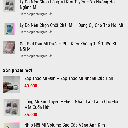
Tháo
Lý Do Nên Chọn Lông Mi Kim Tuyến – Xu Hướng Hot
Mi
Đại
Mắt
Mi
Nối
Ngành Mi
Cho
Nano
Kiểu
Đôi
ở
Chức năng bình luận bị tắt
Cream
Thái
Mắt
Lý
Remover:
Lan
Cuốn
Do
Lý Do Nên Chọn Chổi Chải Mi – Dụng Cụ Cho Thợ Nối Mi
Giải
Đẹp
Hút
Nên
Pháp
Ấn
ở
Chức năng bình luận bị tắt
Chọn
Tháo
Tượng,
Lý
Lông
Mi
Cuốn
Do
Gel Pad Dán Mi Dưới – Phụ Kiện Không Thể Thiếu Khi
Mi
Nối
Hút
Nên
Kim
Nối Mi
Nhanh
Chọn
Tuyến
Chóng
ở
Chức năng bình luận bị tắt
Chổi
–
và
Gel
Chải
Xu
Êm
Pad
Mi
Hướng
Dịu
Sản phẩm mới
Dán
–
Hot
Mi
Dụng
Ngành
Sáp Tháo Mi Đen – Sáp Tháo Mi Nhanh Của Hàn
Dưới
Cụ
Mi
Giá
Giá
40.000
–
Cho
Phụ
Thợ
gốc
hiện
Kiện
Nối
là:
tại
Không
Mi
Lông Mi Kim Tuyến – Điểm Nhấn Lấp Lánh Cho Đôi
60.000₫.
là:
Thể
Mắt Cuốn Hút
40.000₫.
Thiếu
Giá
Giá
55.000
Khi
Nối
gốc
hiện
Mi
Nhíp Nối Mi Volume Cao Cấp Vàng Ánh Kim
là:
tại