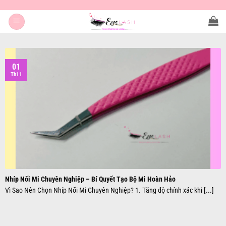
Bỏ
qua
nội
dung
01
Th11
Nhíp Nối Mi Chuyên Nghiệp – Bí Quyết Tạo Bộ Mi Hoàn Hảo
Vì Sao Nên Chọn Nhíp Nối Mi Chuyên Nghiệp? 1. Tăng độ chính xác khi [...]