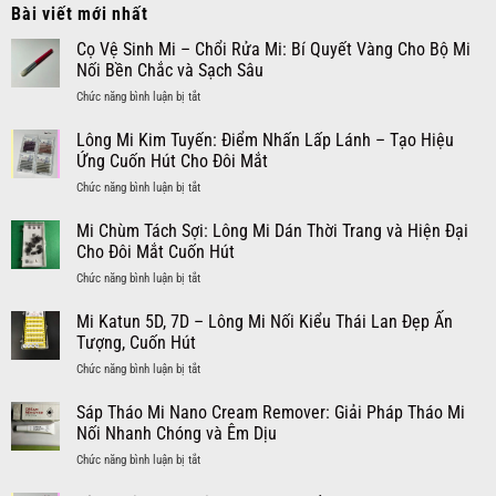
Bài viết mới nhất
Cọ Vệ Sinh Mi – Chổi Rửa Mi: Bí Quyết Vàng Cho Bộ Mi
Nối Bền Chắc và Sạch Sâu
ở
Chức năng bình luận bị tắt
Cọ
Vệ
Lông Mi Kim Tuyến: Điểm Nhấn Lấp Lánh – Tạo Hiệu
Sinh
Ứng Cuốn Hút Cho Đôi Mắt
Mi
ở
Chức năng bình luận bị tắt
–
Lông
Chổi
Mi
Mi Chùm Tách Sợi: Lông Mi Dán Thời Trang và Hiện Đại
Rửa
Kim
Mi:
Cho Đôi Mắt Cuốn Hút
Tuyến:
Bí
ở
Chức năng bình luận bị tắt
Điểm
Quyết
Mi
Nhấn
Vàng
Chùm
Mi Katun 5D, 7D – Lông Mi Nối Kiểu Thái Lan Đẹp Ấn
Lấp
Cho
Tách
Lánh
Tượng, Cuốn Hút
Bộ
Sợi:
–
Mi
ở
Chức năng bình luận bị tắt
Lông
Tạo
Nối
Mi
Mi
Hiệu
Bền
Katun
Sáp Tháo Mi Nano Cream Remover: Giải Pháp Tháo Mi
Dán
Ứng
Chắc
5D,
Thời
Nối Nhanh Chóng và Êm Dịu
Cuốn
và
7D
Trang
Hút
Sạch
ở
Chức năng bình luận bị tắt
–
và
Cho
Sâu
Sáp
Lông
Hiện
Đôi